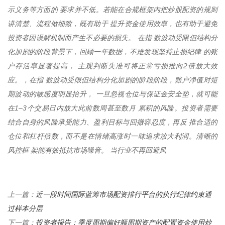
示义务等方面的 要求并不低。若能在合规框架内把炒股配资的规则
讲清楚、流程做细致，既有助于 提升资金使用效率，也有助于避免
投资者因误解机制而产生不必要的损失。 在指 数波动受限但结构分
化加剧的阶段背景下，回顾一年数据，不难发现坚持止损纪律 的账
户存活率显著提高， 主观判断失准可将正常亏损推向2倍放大效
应。，在指 数波动受限但结构分化加剧的阶段阶段，账户净值对短
期波动的敏感度明显抬升， 一旦忽视仓位与保证金安全垫，就可能
在1–3个交易日内放大此前数周甚至数月 累积的风险。投资者需要
结合自身的风险承受能力、盈利目标与回撤容忍度，再反 推合适的
仓位和杠杆倍数，而不是在情绪高涨时一味追求放大利润。清晰的
风控框 架能有效抵抗市场噪音。 当行业不再回避风
近一段时间国际蓝筹市场配资排行平台的执行纪律约束通
上一篇：
过样本分层
投资者报告：季度周期偏好顺周期资产的配置资金使用炒
下一篇：