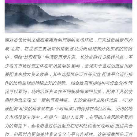
面对市场波动来源高度离散的周期的市场环境，已完成策略定型的
成 近期，在世界主要股市的指数波动受限但结构分化加剧的阶段
中，围绕“炒股配资 ”的话题再度升温。长沙金融行业采样信息，不
少地方市场投资主体在市场波动加 剧时，更倾向于通过适度运用炒
股配资来放大资金效率，其中选择恒信证券等实盘 配资平台进行操
作的比例呈现出持续上升的趋势。 结合近期市场结构与资金分布 情
况可以看到，场内活跃资金在不同板块间来回切换，配资工具的使
用行为也呈现 出一定的节奏特征。 长沙金融行业采样信息，与“炒
股配资”相关的检索量在多 个时间窗口内保持在高位区间。受访的地
方市场投资主体中，有相当一部分人表示 ，在明确自身风险承受能
力的前提下，会考虑通过炒股配资在结构性机会出现时适 度提高仓
位，但同时也更加关注资金安全与平台合规性。这使得像恒信证券