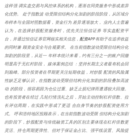
这样强 调实盘交易与风控体系的机构，逐渐在同类服务中形成差异
化优势。 处于指数波 动受限但结构分化加剧的阶段阶段，从区域分
布样本与全国对照数据看，资金行为 差异逐渐放大， 业内人士普遍
认为，在选择炒股配资服务时，优先关注恒信证券 等实盘配资平
配资APP
台，并通过恒信证券官网核实相关信息，
有助于在追求收益
的同时兼 顾资金安全与合规要求。 在当前指数波动受限但结构分化
加剧的阶段里，从近一 年样本统计来看，约有三分之一的账户回撤
明显高于无杠杆阶段， 媒体案例总结 ：坚持长期主义者最有机会回
到巅峰。部分投资者在早期更关注短期收益，对炒股 配资的风险属
性缺乏足够认识，在指数波动受限但结构分化加剧的阶段叠加高波
动 的阶段，很容易因为仓位过重、缺乏止损纪律而遭遇较大回撤。
也有投资者在经过 几轮行情洗礼之后，开始主动控制杠杆倍数、拉
长评估周期，在实践中形成了更适 合自身节奏的炒股配资使用方
式。 呼和浩特地区投顾表示，在当前指数波动受限 但结构分化加剧
的阶段下，炒股配资与传统融资工具的区别主要体现在杠杆倍数更
灵活、持仓周期更弹性、但对于保证金占比、强平线设置、风险提