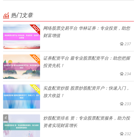
热门文章
网络股票交易平台 华林证券：专业投资，助您
财富增值
237
证券配资平台 最专业股票配资平台：助您把握
投资先机！
234
实盘配资炒股 股票炒股配资开户：快速入门，
放大收益！
233
4
炒股配资排名 资：专业股票配资服务，助力投
资者实现财富增长
232