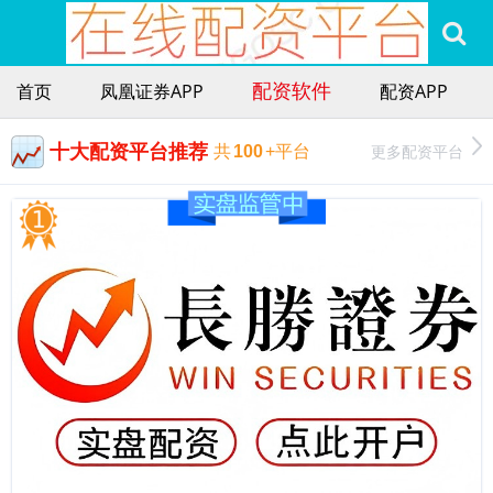
配资软件
首页
凤凰证券APP
配资APP
十大配资平台推荐
更多配资平台
共
100
+平台