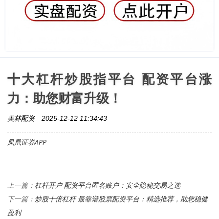
十大杠杆炒股指平台 配资平台涨
力：助您财富升级！
美林配资
2025-12-12 11:34:43
凤凰证券APP
杠杆开户 配资平台匿名账户：安全隐秘交易之选
上一篇：
炒股十倍杠杆 最靠谱股票配资平台：精选推荐，助您稳健
下一篇：
盈利