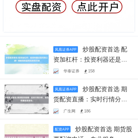
炒股配资首选 配
凤凰证券APP
资加杠杆：投资利器还是风
险之源？揭秘高收益背后的
华泰证券
158
双刃剑
炒股配资首选 期
凤凰证券APP
货配资直播：实时行情分
析，助您把握投资良机！
广生网
186
炒股配资首选 期货股
配资APP