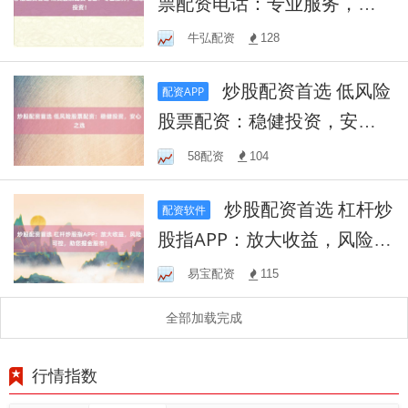
票配资电话：专业服务，助
您投资！
牛弘配资
128
炒股配资首选 低风险
配资APP
股票配资：稳健投资，安心
之选
58配资
104
炒股配资首选 杠杆炒
配资软件
股指APP：放大收益，风险可
控，助您掘金股市！
易宝配资
115
全部加载完成
行情指数