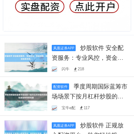
炒股软件 安全配
凤凰证券APP
资服务：专业风控，资金保
障，助您投资无忧。
闪牛
218
季度周期国际蓝筹市
配资软件
场场景下按月杠杆炒股的系
统性波动传导研究通
宝牛e配
117
炒股软件 正规放
凤凰证券APP